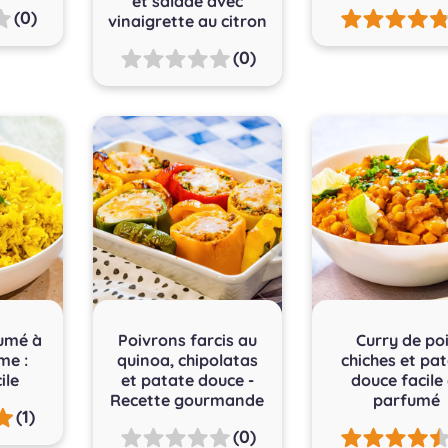
et salade avec
(0)
vinaigrette au citron
(0)
fumé à
Poivrons farcis au
Curry de po
me :
quinoa, chipolatas
chiches et pa
ile
et patate douce -
douce facile 
Recette gourmande
parfumé
(1)
(0)