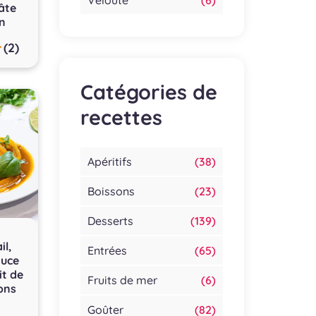
Velouté
(6)
âte
n
(2)
Catégories de
recettes
Apéritifs
(38)
Boissons
(23)
Desserts
(139)
il,
Entrées
(65)
auce
it de
Fruits de mer
(6)
ons
Goûter
(82)