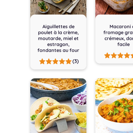
Aiguillettes de
Macaroni 
poulet à la crème,
fromage grat
moutarde, miel et
crémeux, do
estragon,
facile
fondantes au four
(3)