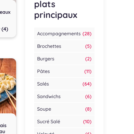
plats
reaux
principaux
(4)
Accompagnements
(28)
Brochettes
(5)
Burgers
(2)
Pâtes
(11)
Salés
(64)
Sandwichs
(6)
Soupe
(8)
Sucré Salé
(10)
ais
 au