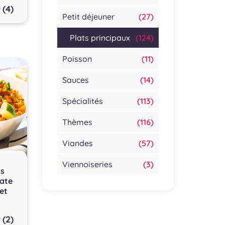
(4)
Petit déjeuner
(27)
Plats principaux
(124)
Poisson
(11)
Sauces
(14)
Spécialités
(113)
Thèmes
(116)
Viandes
(57)
Viennoiseries
(3)
is
tate
et
(2)