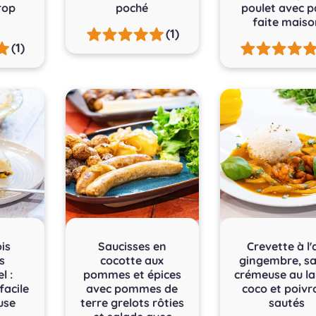
irop
poché
poulet avec p
faite maiso
(1)
(1)
is
Saucisses en
Crevette à l'a
s
cocotte aux
gingembre, s
l :
pommes et épices
crémeuse au la
facile
avec pommes de
coco et poivr
use
terre grelots rôties
sautés