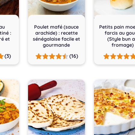
au
Poulet mafé (sauce
Petits pain moe
iné :
arachide) : recette
farcis au go
ré et
sénégalaise facile et
(Style bun 
gourmande
fromage)
(3)
(16)