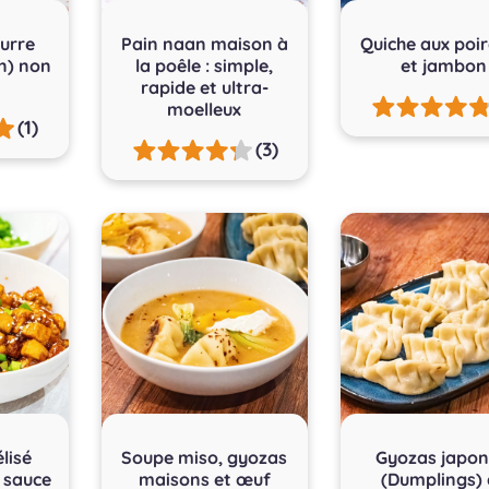
urre
Pain naan maison à
Quiche aux poi
n) non
la poêle : simple,
et jambon
rapide et ultra-
moelleux
(1)
(3)
lisé
Soupe miso, gyozas
Gyozas japon
a sauce
maisons et œuf
(Dumplings)