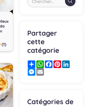
Chercher...
lleux
uda
au
Partager
cette
(1)
catégorie
Partager
WhatsApp
Facebook
Pinterest
LinkedIn
Messenger
Email
Catégories de