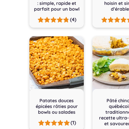
: simple, rapide et
hoisin et s
parfait pour un bowl
d’érable
(4)
Patates douces
Pâté chino
épicées rôties pour
québécoi
bowls ou salades
traditionne
recette ultra-
(1)
et savoure