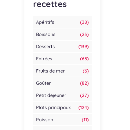
recettes
Apéritifs
(38)
Boissons
(23)
Desserts
(139)
Entrées
(65)
Fruits de mer
(6)
Goûter
(82)
Petit déjeuner
(27)
Plats principaux
(124)
Poisson
(11)