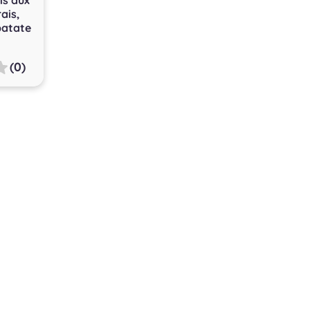
ais,
patate
(0)