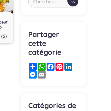
Chercher...
oeuf
b
Partager
(5)
cette
catégorie
Partager
WhatsApp
Facebook
Pinterest
LinkedIn
Messenger
Email
Catégories de