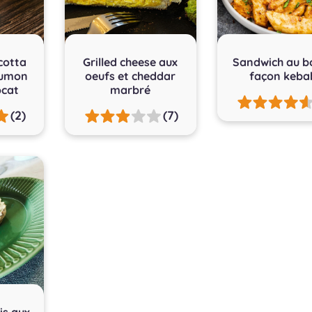
icotta
Grilled cheese aux
Sandwich au b
aumon
oeufs et cheddar
façon keba
ocat
marbré
(2)
(7)
is aux