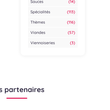
Sauces
(14)
Spécialités
(113)
Thèmes
(116)
Viandes
(57)
Viennoiseries
(3)
s partenaires