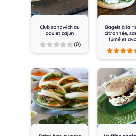
Club sandwich au
Bagels à la r
poulet cajun
citronnée, s
fumé et av
(0)
Pains bao au porc
Muffins angla