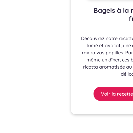
Bagels à la 
f
Découvrez notre recett
fumé et avocat, une
ravira vos papilles. Pa
même un dîner, ces b
ricotta aromatisée au c
délic
Voir la recette