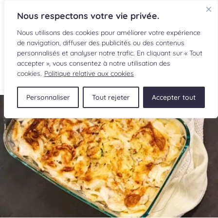
Nous respectons votre vie privée.
Nous utilisons des cookies pour améliorer votre expérience
de navigation, diffuser des publicités ou des contenus
personnalisés et analyser notre trafic. En cliquant sur « Tout
accepter », vous consentez à notre utilisation des
EN
cookies.
Politique relative aux cookies
Personnaliser
Tout rejeter
Accepter tout
RECETTES
INGRÉDIENTS
LECTURES CULINAIRES
SOUMETTRE UNE RECETTE
BOUTIQUE