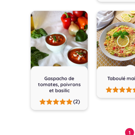
Gaspacho de
Taboulé ma
tomates, poivrons
et basilic
(2)
Pagination
1