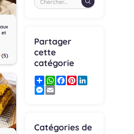
Chercher...
 aux
 et
Partager
cette
(5)
catégorie
Partager
WhatsApp
Facebook
Pinterest
LinkedIn
Messenger
Email
Catégories de