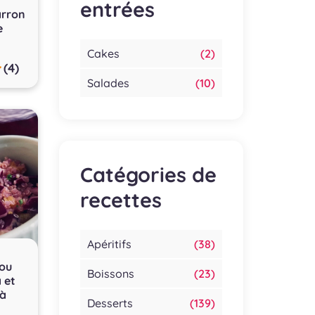
entrées
arron
e
Cakes
(2)
(4)
Salades
(10)
Catégories de
recettes
Apéritifs
(38)
hou
Boissons
(23)
 et
 à
Desserts
(139)