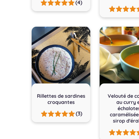
(4)
Rillettes de sardines
Velouté de c
croquantes
au curry 
échalote
(3)
caramélisée
sirop d'éra