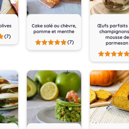
olives
Cake salé au chèvre,
Œufs parfaits
pomme et menthe
champignons
(7)
mousse de
(7)
parmesan