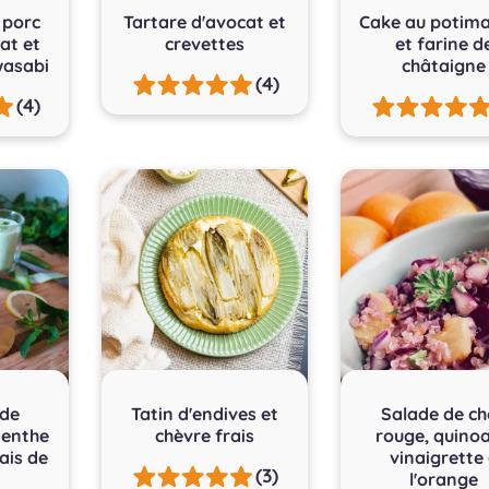
 porc
Tartare d'avocat et
Cake au potim
at et
crevettes
et farine d
asabi
châtaigne
(4)
(4)
de
Tatin d'endives et
Salade de c
enthe
chèvre frais
rouge, quinoa
ais de
vinaigrette
(3)
l'orange