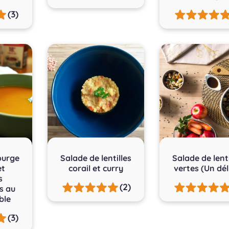
(3)
ourge
Salade de lentilles
Salade de lenti
et
corail et curry
vertes (Un dél
s
(2)
s au
ble
(3)