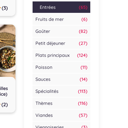
Entrées
(65)
(3)
Fruits de mer
(6)
Goûter
(82)
Petit déjeuner
(27)
Plats principaux
(124)
Poisson
(11)
Sauces
(14)
lles
Spécialités
(113)
ice)
Thèmes
(116)
(2)
Viandes
(57)
Viennoiseries
(3)