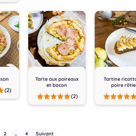
ison
Tarte aux poireaux
Tartine ricott
et bacon
poire rôtie
(2)
(2)
2
…
4
Suivant