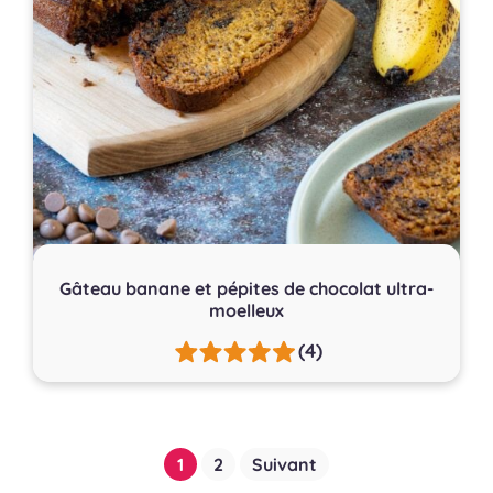
Gâteau banane et pépites de chocolat ultra-
moelleux
(4)
Pagination
1
2
Suivant
des