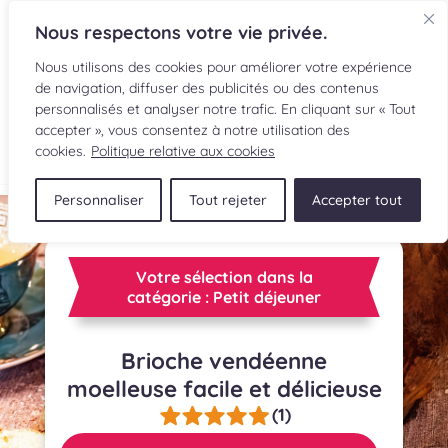
Nous respectons votre vie privée.
Nous utilisons des cookies pour améliorer votre expérience
de navigation, diffuser des publicités ou des contenus
personnalisés et analyser notre trafic. En cliquant sur « Tout
accepter », vous consentez à notre utilisation des
EN
cookies.
Politique relative aux cookies
Personnaliser
Tout rejeter
Accepter tout
RECETTES
INGRÉDIENTS
Votre sélection dans la
catégorie : Petit déjeuner
LECTURES CULINAIRES
Brioche vendéenne
SOUMETTRE UNE RECETTE
moelleuse facile et délicieuse
BOUTIQUE
(1)