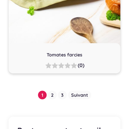
Tomates farcies
(0)
Pagination
1
2
3
Suivant
des
publications