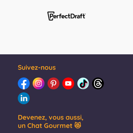
Suivez-nous
Devenez, vous aussi,
un Chat Gourmet 😻