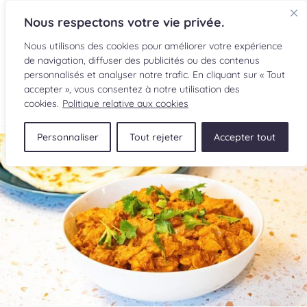
Nous respectons votre vie privée.
Nous utilisons des cookies pour améliorer votre expérience
de navigation, diffuser des publicités ou des contenus
personnalisés et analyser notre trafic. En cliquant sur « Tout
accepter », vous consentez à notre utilisation des
EN
cookies.
Politique relative aux cookies
Personnaliser
Tout rejeter
Accepter tout
RECETTES
INGRÉDIENTS
LECTURES CULINAIRES
SOUMETTRE UNE RECETTE
BOUTIQUE