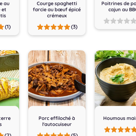
e au
Courge spaghetti
Poitrines de p
 et
farcie au bœuf épicé
cajun au B
tis
crémeux
(1)
(3)
erre
Porc effiloché à
Houmous mai
s
l'autocuiseur
(2)
(5)