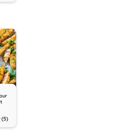
our
et
(5)