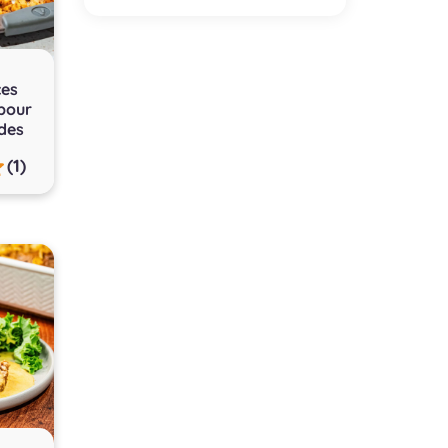
ces
 pour
des
(1)