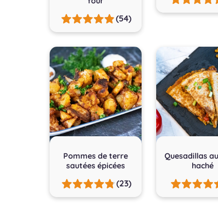
four
(54)
Pommes de terre
Quesadillas a
sautées épicées
haché
(23)