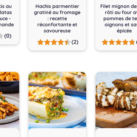
is au
Hachis parmentier
Filet mignon de
latas
gratiné au fromage
rôti au four 
uce -
: recette
pommes de te
mande
réconfortante et
oignons et sa
savoureuse
épicée
(0)
(2)