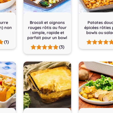
urre
Brocoli et oignons
Patates dou
n) non
rouges rôtis au four
épicées rôties
: simple, rapide et
bowls ou sala
parfait pour un bowl
(1)
(3)