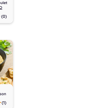
oulet
BQ
(0)
son
(1)