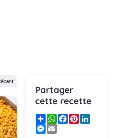
Récent
Partager
cette recette
Partager
WhatsApp
Facebook
Pinterest
LinkedIn
Messenger
Email