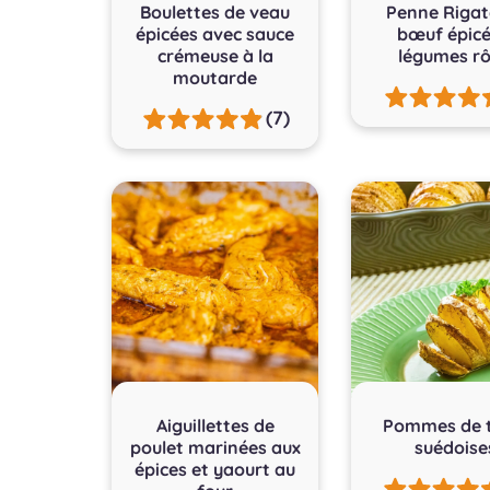
Boulettes de veau
Penne Rigat
épicées avec sauce
bœuf épicé
crémeuse à la
légumes rô
moutarde
(7)
Aiguillettes de
Pommes de t
poulet marinées aux
suédoise
épices et yaourt au