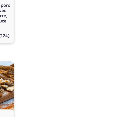
 porc
avec
rre,
uce
(124)