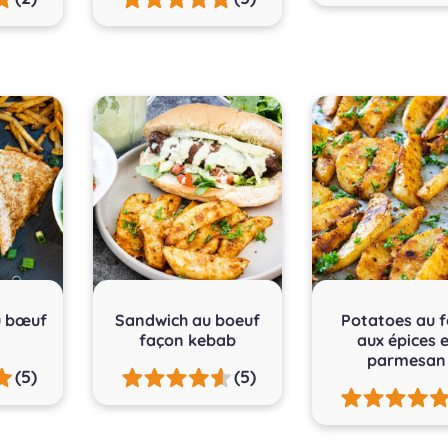
u bœuf
Sandwich au boeuf
Potatoes au f
façon kebab
aux épices 
parmesan
(5)
(5)