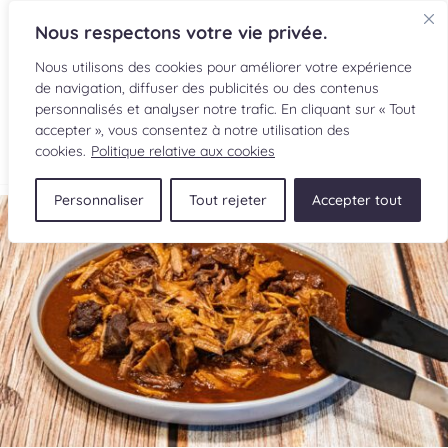
Nous respectons votre vie privée.
Nous utilisons des cookies pour améliorer votre expérience
de navigation, diffuser des publicités ou des contenus
personnalisés et analyser notre trafic. En cliquant sur « Tout
accepter », vous consentez à notre utilisation des
EN
cookies.
Politique relative aux cookies
Personnaliser
Tout rejeter
Accepter tout
RECETTES
INGRÉDIENTS
LECTURES CULINAIRES
SOUMETTRE UNE RECETTE
BOUTIQUE