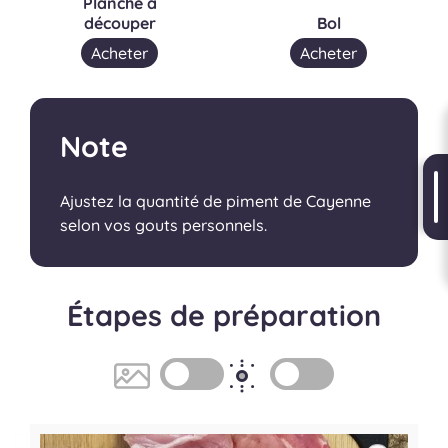
Planche à
découper
Bol
Acheter
Acheter
Note
Ajustez la quantité de piment de Cayenne
selon vos gouts personnels.
Étapes de préparation