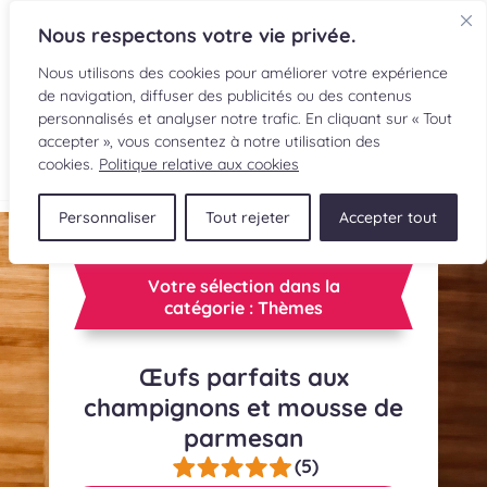
Nous respectons votre vie privée.
Nous utilisons des cookies pour améliorer votre expérience
de navigation, diffuser des publicités ou des contenus
personnalisés et analyser notre trafic. En cliquant sur « Tout
accepter », vous consentez à notre utilisation des
EN
cookies.
Politique relative aux cookies
Personnaliser
Tout rejeter
Accepter tout
RECETTES
INGRÉDIENTS
Votre sélection dans la
catégorie : Thèmes
LECTURES CULINAIRES
Œufs parfaits aux
SOUMETTRE UNE RECETTE
champignons et mousse de
parmesan
BOUTIQUE
(5)