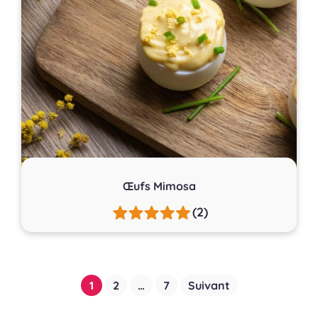
Œufs Mimosa
(2)
Pagination
1
2
…
7
Suivant
des