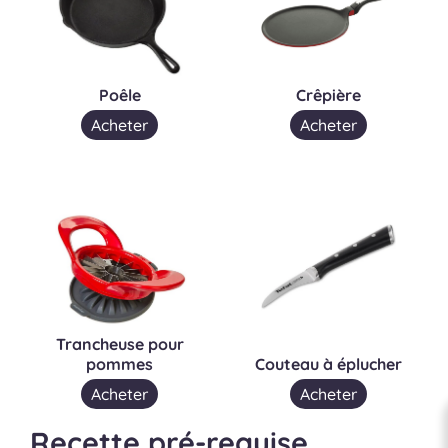
Poêle
Crêpière
Acheter
Acheter
Trancheuse pour
pommes
Couteau à éplucher
Acheter
Acheter
Recette pré-requise