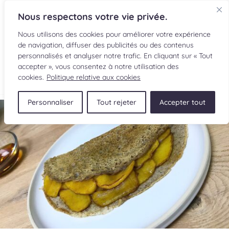
Nous respectons votre vie privée.
Nous utilisons des cookies pour améliorer votre expérience
de navigation, diffuser des publicités ou des contenus
personnalisés et analyser notre trafic. En cliquant sur « Tout
accepter », vous consentez à notre utilisation des
EN
cookies.
Politique relative aux cookies
Personnaliser
Tout rejeter
Accepter tout
RECETTES
INGRÉDIENTS
LECTURES CULINAIRES
SOUMETTRE UNE RECETTE
BOUTIQUE