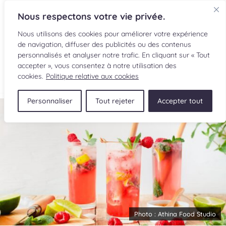
Nous respectons votre vie privée.
Nous utilisons des cookies pour améliorer votre expérience
de navigation, diffuser des publicités ou des contenus
personnalisés et analyser notre trafic. En cliquant sur « Tout
accepter », vous consentez à notre utilisation des
EN
cookies.
Politique relative aux cookies
Personnaliser
Tout rejeter
Accepter tout
RECETTES
INGRÉDIENTS
LECTURES CULINAIRES
SOUMETTRE UNE RECETTE
BOUTIQUE
Photo :
Athina Food Studio