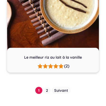
Le meilleur riz au lait à la vanille
(2)
Pagination
1
2
Suivant
des
publications