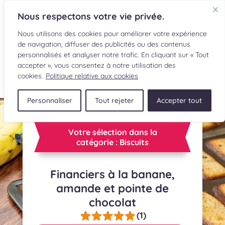
Nous respectons votre vie privée.
Nous utilisons des cookies pour améliorer votre expérience
de navigation, diffuser des publicités ou des contenus
personnalisés et analyser notre trafic. En cliquant sur « Tout
accepter », vous consentez à notre utilisation des
EN
cookies.
Politique relative aux cookies
Personnaliser
Tout rejeter
Accepter tout
RECETTES
INGRÉDIENTS
Votre sélection dans la
catégorie : Biscuits
LECTURES CULINAIRES
Financiers à la banane,
SOUMETTRE UNE RECETTE
amande et pointe de
chocolat
BOUTIQUE
(1)