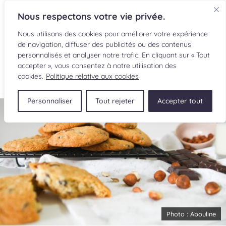
Nous respectons votre vie privée.
Nous utilisons des cookies pour améliorer votre expérience
de navigation, diffuser des publicités ou des contenus
personnalisés et analyser notre trafic. En cliquant sur « Tout
accepter », vous consentez à notre utilisation des
EN
cookies.
Politique relative aux cookies
Personnaliser
Tout rejeter
Accepter tout
RECETTES
INGRÉDIENTS
LECTURES CULINAIRES
SOUMETTRE UNE RECETTE
BOUTIQUE
Photo :
Abouline