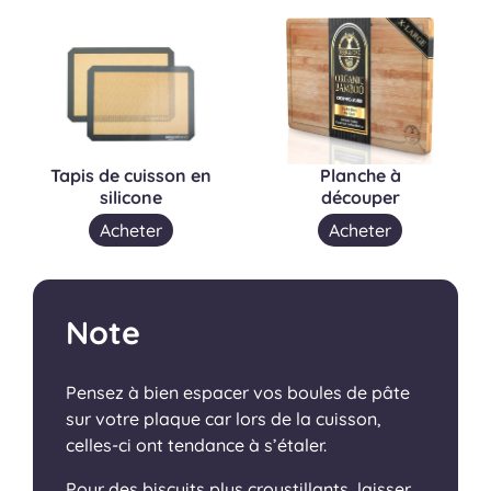
Tapis de cuisson en
Planche à
silicone
découper
Acheter
Acheter
Note
Pensez à bien espacer vos boules de pâte
sur votre plaque car lors de la cuisson,
celles-ci ont tendance à s’étaler.
Pour des biscuits plus croustillants, laisser