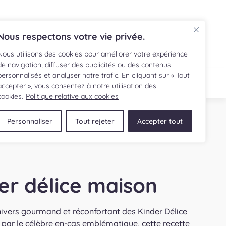
EN
Nous respectons votre vie privée.
Nous utilisons des cookies pour améliorer votre expérience
de navigation, diffuser des publicités ou des contenus
personnalisés et analyser notre trafic. En cliquant sur « Tout
ECETTE
BOUTIQUE
accepter », vous consentez à notre utilisation des
cookies.
Politique relative aux cookies
Personnaliser
Tout rejeter
Accepter tout
er délice maison
nivers gourmand et réconfortant des Kinder Délice
é par le célèbre en-cas emblématique, cette recette