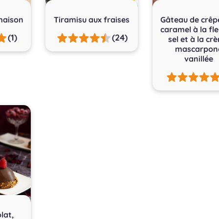
maison
Tiramisu aux fraises
Gâteau de crêp
caramel à la fl
(1)
(24)
sel et à la cr
mascarpon
vanillée
lat,