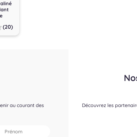
aliné
lant
e
(20)
No
tenir au courant des
Découvrez les partenai