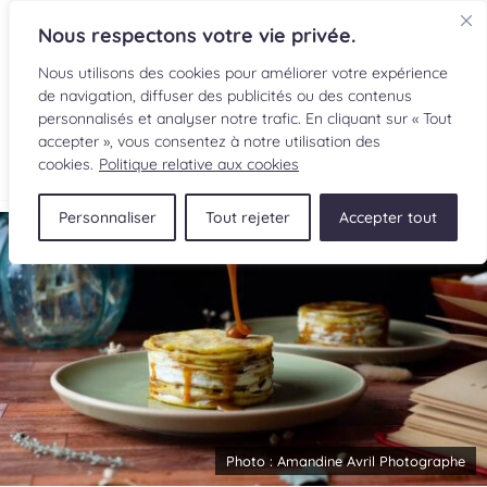
Nous respectons votre vie privée.
Nous utilisons des cookies pour améliorer votre expérience
de navigation, diffuser des publicités ou des contenus
personnalisés et analyser notre trafic. En cliquant sur « Tout
accepter », vous consentez à notre utilisation des
EN
cookies.
Politique relative aux cookies
Personnaliser
Tout rejeter
Accepter tout
RECETTES
INGRÉDIENTS
LECTURES CULINAIRES
SOUMETTRE UNE RECETTE
BOUTIQUE
Photo :
Amandine Avril Photographe