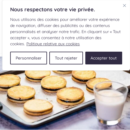
Nous respectons votre vie privée.
Nous utilisons des cookies pour améliorer votre expérience
de navigation, diffuser des publicités ou des contenus
personnalisés et analyser notre trafic. En cliquant sur « Tout
accepter », vous consentez à notre utilisation des
EN
cookies.
Politique relative aux cookies
Personnaliser
Tout rejeter
Accepter tout
RECETTES
INGRÉDIENTS
LECTURES CULINAIRES
SOUMETTRE UNE RECETTE
BOUTIQUE