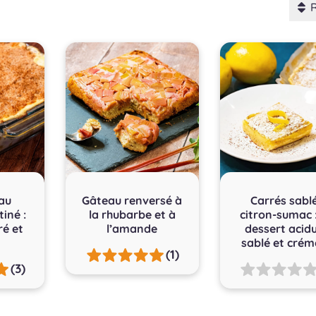
au
Gâteau renversé à
Carrés sabl
iné :
la rhubarbe et à
citron-sumac 
ré et
l’amande
dessert acidu
sablé et crém
(1)
(3)