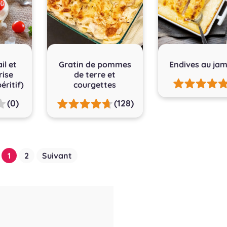
ail et
Gratin de pommes
Endives au ja
rise
de terre et
éritif)
courgettes
(0)
(128)
1
2
Suivant