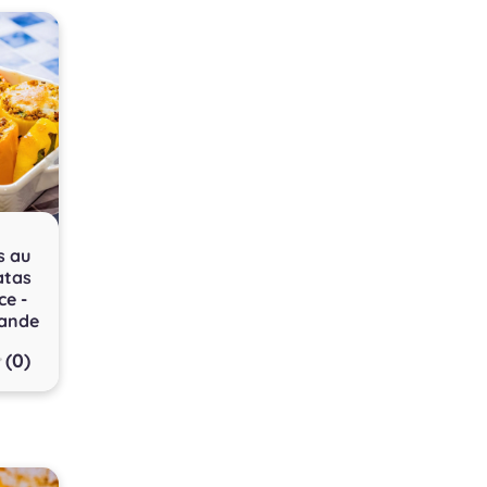
s au
atas
ce -
ande
(0)