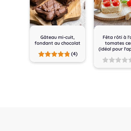
Gâteau mi-cuit,
Fêta rôti à l'
fondant au chocolat
tomates ce
(idéal pour l'ap
(4)
Pagination
des
publications