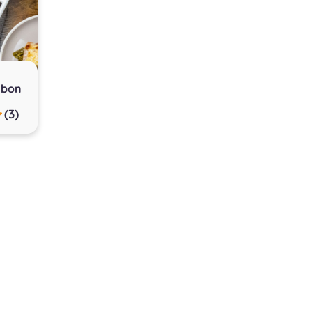
mbon
(3)