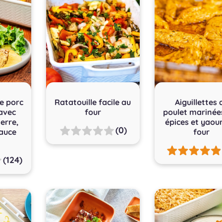
e porc
Ratatouille facile au
Aiguillettes 
 avec
four
poulet marinée
erre,
épices et yaou
(0)
sauce
four
(124)