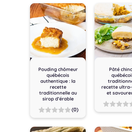
Pouding chômeur
Pâté chino
québécois
québécoi
authentique : la
traditionne
recette
recette ultra-
traditionnelle au
et savoure
sirop d’érable
(0)