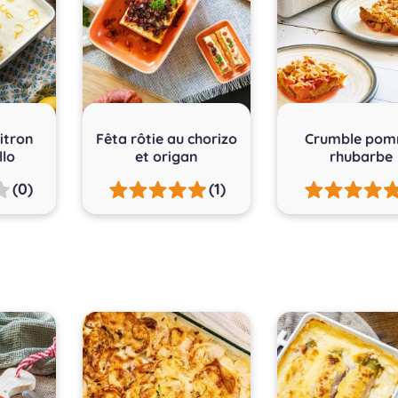
itron
Fêta rôtie au chorizo
Crumble po
llo
et origan
rhubarbe
(0)
(1)