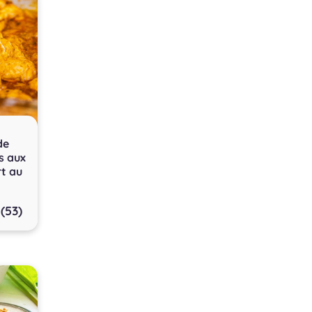
de
s aux
rt au
(53)