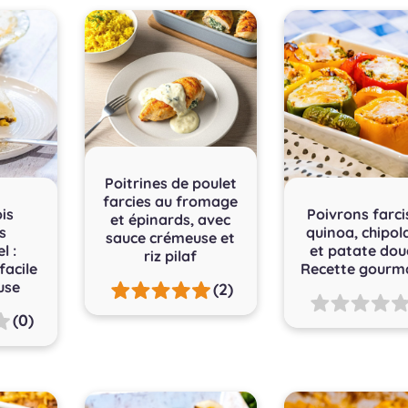
Poitrines de poulet
farcies au fromage
is
Poivrons farci
et épinards, avec
s
quinoa, chipol
sauce crémeuse et
l :
et patate dou
riz pilaf
facile
Recette gourm
use
(2)
(0)