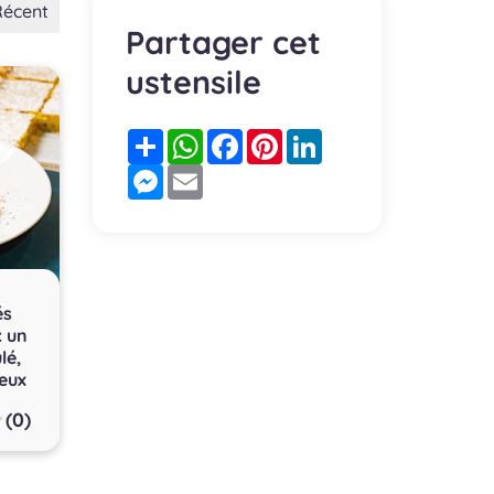
Récent
Partager cet
ustensile
Partager
WhatsApp
Facebook
Pinterest
LinkedIn
Messenger
Email
és
: un
lé,
eux
(0)