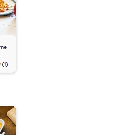
mme
(1)