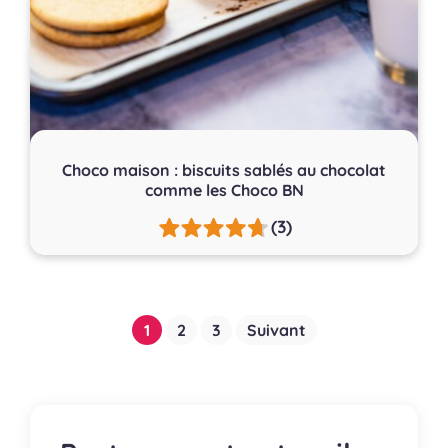
Choco maison : biscuits sablés au chocolat
comme les Choco BN
(3)
Pagination
1
2
3
Suivant
des
publications