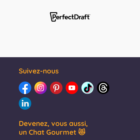
Suivez-nous
Devenez, vous aussi,
un Chat Gourmet 😻