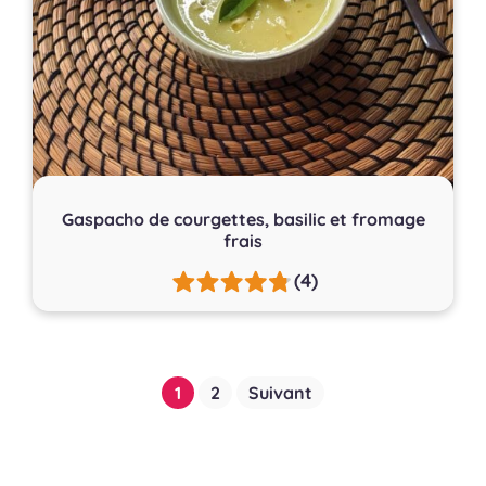
Gaspacho de courgettes, basilic et fromage
frais
(4)
Pagination
1
2
Suivant
des
publications