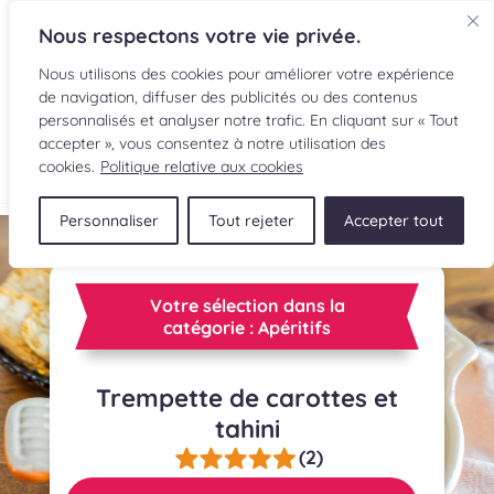
Nous respectons votre vie privée.
Nous utilisons des cookies pour améliorer votre expérience
de navigation, diffuser des publicités ou des contenus
personnalisés et analyser notre trafic. En cliquant sur « Tout
accepter », vous consentez à notre utilisation des
EN
cookies.
Politique relative aux cookies
Personnaliser
Tout rejeter
Accepter tout
RECETTES
INGRÉDIENTS
Votre sélection dans la
catégorie : Apéritifs
LECTURES CULINAIRES
Trempette de carottes et
SOUMETTRE UNE RECETTE
tahini
BOUTIQUE
(2)