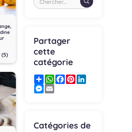
Chercher...
range,
adine
ur
Partager
cette
(5)
catégorie
Partager
WhatsApp
Facebook
Pinterest
LinkedIn
Messenger
Email
Catégories de