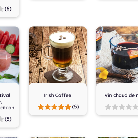
(6)
tival
Irish Coffee
Vin chaud de 
,
(5)
citron
(5)