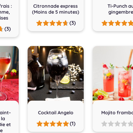
rais :
Citronnade express
Ti-Punch a
mme,
(Moins de 5 minutes)
gingembr
ises
(3)
(3)
aint-
Cocktail Angelo
Mojito framb
 la
(1)
Die et
e