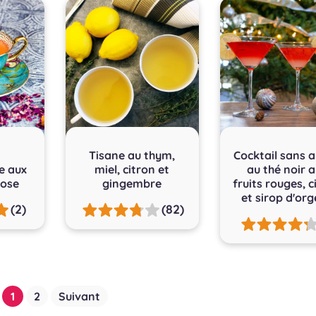
Tisane au thym,
Cocktail sans a
e aux
miel, citron et
au thé noir 
rose
gingembre
fruits rouges, c
et sirop d'or
(2)
(82)
1
2
Suivant