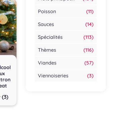
Poisson
(11)
Sauces
(14)
Spécialités
(113)
Thèmes
(116)
Viandes
(57)
lcool
aux
Viennoiseries
(3)
itron
geat
(3)