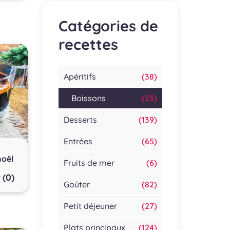
Catégories de
recettes
Apéritifs
(38)
Boissons
(23)
Desserts
(139)
Entrées
(65)
noël
Fruits de mer
(6)
(0)
Goûter
(82)
Petit déjeuner
(27)
Plats principaux
(124)