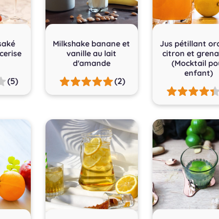
saké
Milkshake banane et
Jus pétillant o
 cerise
vanille au lait
citron et gren
d'amande
(Mocktail po
enfant)
(5)
(2)