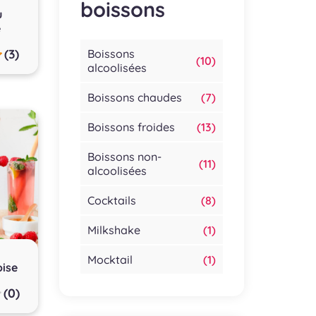
boissons
u
e
(3)
Boissons
(10)
alcoolisées
Boissons chaudes
(7)
Boissons froides
(13)
Boissons non-
(11)
alcoolisées
Cocktails
(8)
Milkshake
(1)
Mocktail
(1)
oise
(0)