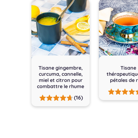
Tisane gingembre,
Tisane
curcuma, cannelle,
thérapeutiqu
miel et citron pour
pétales de 
combattre le rhume
(16)
Pagination
des