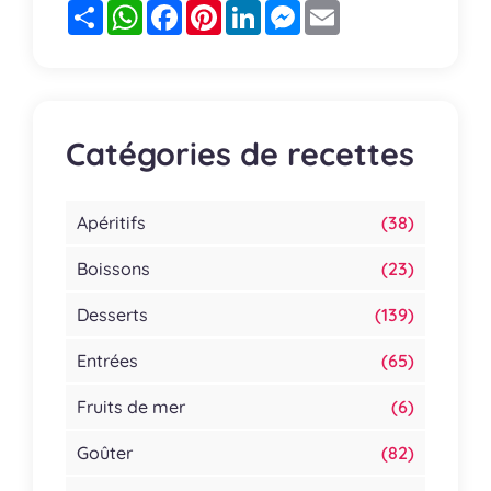
Partager
WhatsApp
Facebook
Pinterest
LinkedIn
Messenger
Email
Catégories de recettes
Apéritifs
(38)
Boissons
(23)
Desserts
(139)
Entrées
(65)
Fruits de mer
(6)
Goûter
(82)