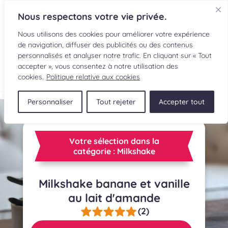
Nous respectons votre vie privée.
Nous utilisons des cookies pour améliorer votre expérience
de navigation, diffuser des publicités ou des contenus
personnalisés et analyser notre trafic. En cliquant sur « Tout
accepter », vous consentez à notre utilisation des
cookies.
Politique relative aux cookies
Personnaliser
Tout rejeter
Accepter tout
RECETTES
INGRÉDIENTS
Votre sélection dans la
catégorie : Milkshake
LECTURES CULINAIRES
SOUMETTRE UNE RECETTE
Milkshake banane et vanille
au lait d'amande
BOUTIQUE
(2)