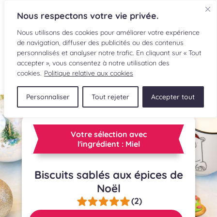
Nous respectons votre vie privée.
Nous utilisons des cookies pour améliorer votre expérience
de navigation, diffuser des publicités ou des contenus
personnalisés et analyser notre trafic. En cliquant sur « Tout
accepter », vous consentez à notre utilisation des
EN
cookies.
Politique relative aux cookies
Personnaliser
Tout rejeter
Accepter tout
RECETTES
INGRÉDIENTS
Votre sélection avec
l'ingrédient : Miel
LECTURES CULINAIRES
Biscuits sablés aux épices de
SOUMETTRE UNE RECETTE
Noël
BOUTIQUE
(2)