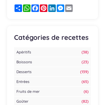
Partager
WhatsApp
Facebook
Pinterest
LinkedIn
Messenger
Email
Catégories de recettes
Apéritifs
(38)
Boissons
(23)
Desserts
(139)
Entrées
(65)
Fruits de mer
(6)
Goûter
(82)