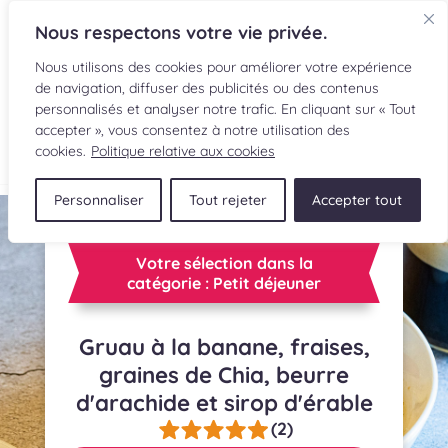
Nous respectons votre vie privée.
Nous utilisons des cookies pour améliorer votre expérience
de navigation, diffuser des publicités ou des contenus
personnalisés et analyser notre trafic. En cliquant sur « Tout
accepter », vous consentez à notre utilisation des
EN
cookies.
Politique relative aux cookies
Personnaliser
Tout rejeter
Accepter tout
RECETTES
INGRÉDIENTS
Votre sélection dans la
catégorie : Petit déjeuner
LECTURES CULINAIRES
Gruau à la banane, fraises,
SOUMETTRE UNE RECETTE
graines de Chia, beurre
d'arachide et sirop d'érable
BOUTIQUE
(2)