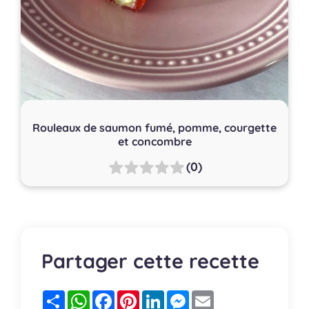
Rouleaux de saumon fumé, pomme, courgette
et concombre
(0)
Partager cette recette
Partager
WhatsApp
Facebook
Pinterest
LinkedIn
Messenger
Email