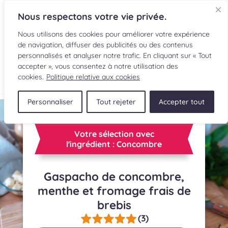
Nous respectons votre vie privée.
Nous utilisons des cookies pour améliorer votre expérience
de navigation, diffuser des publicités ou des contenus
personnalisés et analyser notre trafic. En cliquant sur « Tout
accepter », vous consentez à notre utilisation des
EN
cookies.
Politique relative aux cookies
Personnaliser
Tout rejeter
Accepter tout
RECETTES
INGRÉDIENTS
Votre sélection avec
l'ingrédient : Concombre
LECTURES CULINAIRES
Gaspacho de concombre,
SOUMETTRE UNE RECETTE
menthe et fromage frais de
brebis
BOUTIQUE
(3)