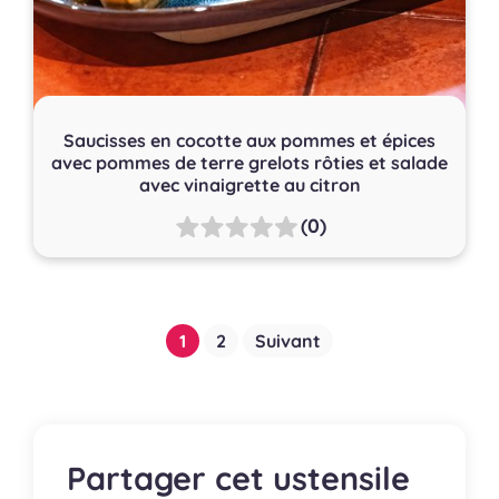
Saucisses en cocotte aux pommes et épices
avec pommes de terre grelots rôties et salade
avec vinaigrette au citron
(0)
Pagination
1
2
Suivant
des
publications
Partager cet ustensile