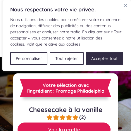
Nous respectons votre vie privée.
Nous utilisons des cookies pour améliorer votre expérience
de navigation, diffuser des publicités ou des contenus
personnalisés et analyser notre trafic. En cliquant sur « Tout
accepter », vous consentez à notre utilisation des
EN
cookies.
Politique relative aux cookies
Personnaliser
Tout rejeter
Accepter tout
RECETTES
INGRÉDIENTS
Votre sélection avec
LECTURES CULINAIRES
l'ingrédient : Fromage Philadelphia
SOUMETTRE UNE RECETTE
Cheesecake à la vanille
(2)
BOUTIQUE
Voir la recette