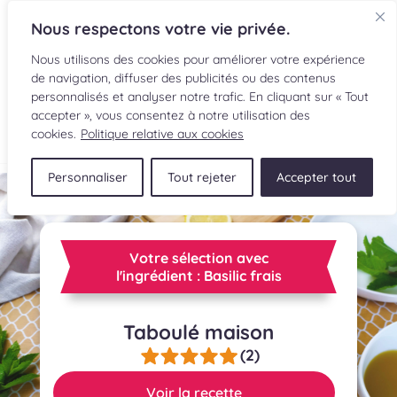
Nous respectons votre vie privée.
Nous utilisons des cookies pour améliorer votre expérience
de navigation, diffuser des publicités ou des contenus
personnalisés et analyser notre trafic. En cliquant sur « Tout
accepter », vous consentez à notre utilisation des
EN
cookies.
Politique relative aux cookies
Personnaliser
Tout rejeter
Accepter tout
RECETTES
INGRÉDIENTS
Votre sélection avec
LECTURES CULINAIRES
l'ingrédient : Basilic frais
SOUMETTRE UNE RECETTE
Taboulé maison
(2)
BOUTIQUE
Voir la recette