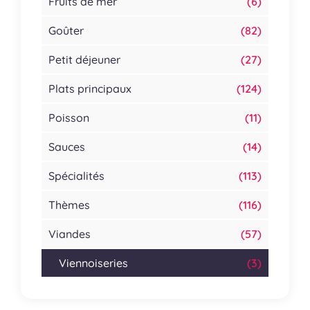
Fruits de mer
(6)
Goûter
(82)
Petit déjeuner
(27)
Plats principaux
(124)
Poisson
(11)
Sauces
(14)
Spécialités
(113)
Thèmes
(116)
Viandes
(57)
Viennoiseries
(3)