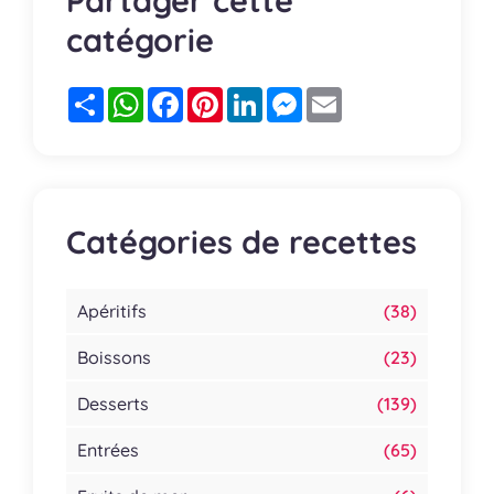
Partager cette
catégorie
Partager
WhatsApp
Facebook
Pinterest
LinkedIn
Messenger
Email
Catégories de recettes
Apéritifs
(38)
Boissons
(23)
Desserts
(139)
Entrées
(65)