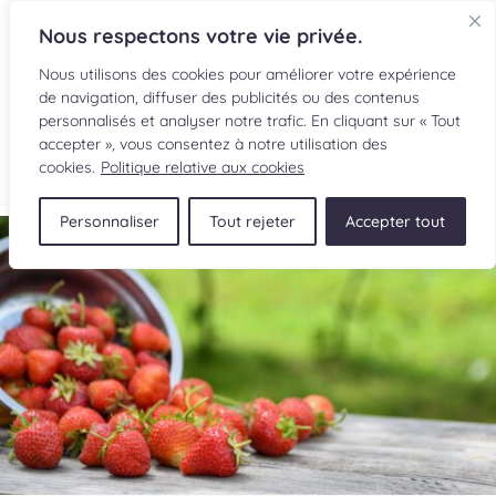
Nous respectons votre vie privée.
Nous utilisons des cookies pour améliorer votre expérience
de navigation, diffuser des publicités ou des contenus
personnalisés et analyser notre trafic. En cliquant sur « Tout
accepter », vous consentez à notre utilisation des
EN
cookies.
Politique relative aux cookies
Personnaliser
Tout rejeter
Accepter tout
RECETTES
INGRÉDIENTS
LECTURES CULINAIRES
SOUMETTRE UNE RECETTE
BOUTIQUE