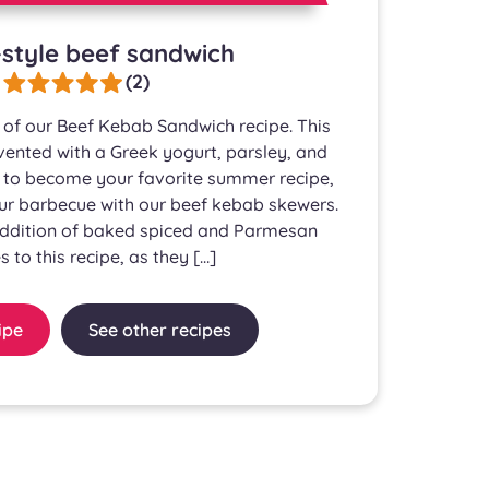
style beef sandwich
(2)
t of our Beef Kebab Sandwich recipe. This
vented with a Greek yogurt, parsley, and
t to become your favorite summer recipe,
ur barbecue with our beef kebab skewers.
addition of baked spiced and Parmesan
 to this recipe, as they […]
ipe
See other recipes