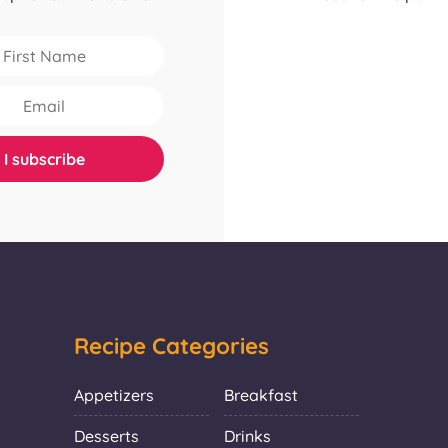
Recipe Categories
Appetizers
Breakfast
Desserts
Drinks