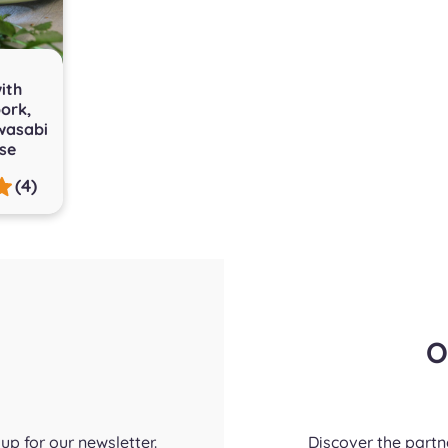
ith
ork,
wasabi
se
(4)
O
up for our newsletter.
Discover the part