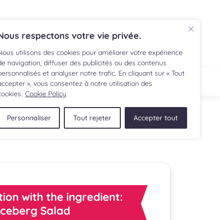
FR
Nous respectons votre vie privée.
Nous utilisons des cookies pour améliorer votre expérience
de navigation, diffuser des publicités ou des contenus
personnalisés et analyser notre trafic. En cliquant sur « Tout
IPE
SHOP
accepter », vous consentez à notre utilisation des
cookies.
Cookie Policy
Personnaliser
Tout rejeter
Accepter tout
tion with the ingredient:
Iceberg Salad