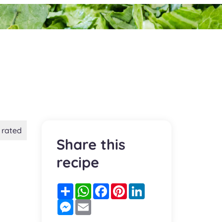
 rated
Share this
recipe
Partager
WhatsApp
Facebook
Pinterest
LinkedIn
Messenger
Email