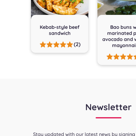
Kebab-style beef
Bao buns w
sandwich
marinated p
avocado and 
(2)
mayonnai
Newsletter
Stay updated with our latest news by signing 