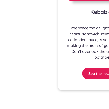
Kebab-
Experience the deligh
hearty sandwich, rein
coriander sauce, is se
making the most of yo
Don’t overlook the 
potatoes
See the rec