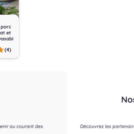
 porc
at et
asabi
(4)
No
tenir au courant des
Découvrez les partenai