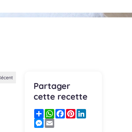
Récent
Partager
cette recette
Partager
WhatsApp
Facebook
Pinterest
LinkedIn
Messenger
Email