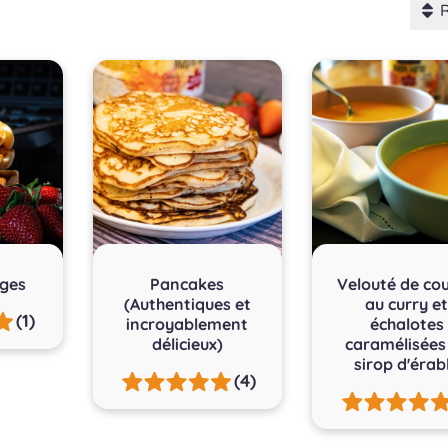
lges
Pancakes
Velouté de co
(Authentiques et
au curry e
(1)
incroyablement
échalotes
délicieux)
caramélisées
sirop d'érab
(4)