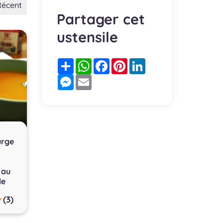
Récent
Partager cet
ustensile
Partager
WhatsApp
Facebook
Pinterest
LinkedIn
Messenger
Email
urge
t
 au
le
(3)