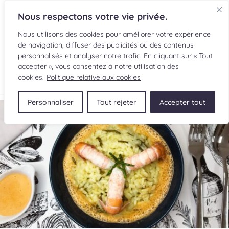
Nous respectons votre vie privée.
Nous utilisons des cookies pour améliorer votre expérience
de navigation, diffuser des publicités ou des contenus
personnalisés et analyser notre trafic. En cliquant sur « Tout
accepter », vous consentez à notre utilisation des
EN
cookies.
Politique relative aux cookies
Personnaliser
Tout rejeter
Accepter tout
RECETTES
INGRÉDIENTS
LECTURES CULINAIRES
SOUMETTRE UNE RECETTE
BOUTIQUE