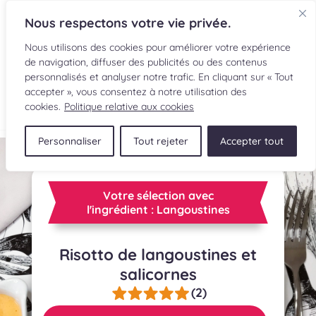
Nous respectons votre vie privée.
Nous utilisons des cookies pour améliorer votre expérience
de navigation, diffuser des publicités ou des contenus
personnalisés et analyser notre trafic. En cliquant sur « Tout
accepter », vous consentez à notre utilisation des
EN
cookies.
Politique relative aux cookies
Personnaliser
Tout rejeter
Accepter tout
RECETTES
INGRÉDIENTS
Votre sélection avec
l'ingrédient : Langoustines
LECTURES CULINAIRES
Risotto de langoustines et
SOUMETTRE UNE RECETTE
salicornes
BOUTIQUE
(2)