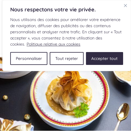
Nous respectons votre vie privée.
Nous utilisons des cookies pour améliorer votre expérience
de navigation, diffuser des publicités ou des contenus
personnalisés et analyser notre trafic. En cliquant sur « Tout
accepter », vous consentez à notre utilisation des
EN
cookies.
Politique relative aux cookies
Personnaliser
Tout rejeter
Accepter tout
RECETTES
INGRÉDIENTS
LECTURES CULINAIRES
SOUMETTRE UNE RECETTE
BOUTIQUE