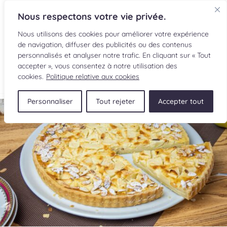
Nous respectons votre vie privée.
Nous utilisons des cookies pour améliorer votre expérience
de navigation, diffuser des publicités ou des contenus
personnalisés et analyser notre trafic. En cliquant sur « Tout
accepter », vous consentez à notre utilisation des
EN
cookies.
Politique relative aux cookies
Personnaliser
Tout rejeter
Accepter tout
RECETTES
INGRÉDIENTS
LECTURES CULINAIRES
SOUMETTRE UNE RECETTE
BOUTIQUE