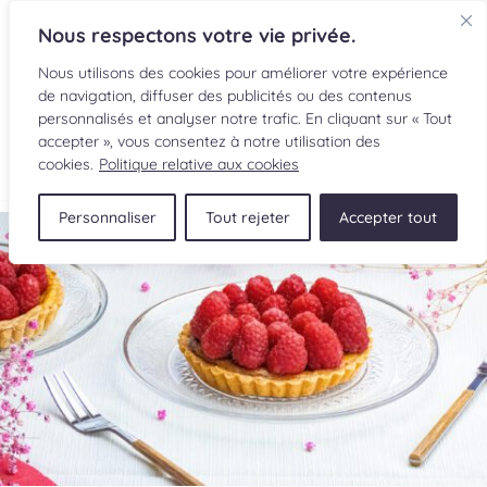
Nous respectons votre vie privée.
Nous utilisons des cookies pour améliorer votre expérience
de navigation, diffuser des publicités ou des contenus
personnalisés et analyser notre trafic. En cliquant sur « Tout
accepter », vous consentez à notre utilisation des
EN
cookies.
Politique relative aux cookies
Personnaliser
Tout rejeter
Accepter tout
RECETTES
INGRÉDIENTS
LECTURES CULINAIRES
SOUMETTRE UNE RECETTE
BOUTIQUE