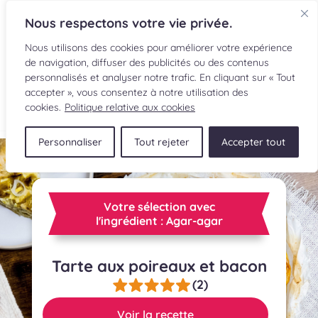
Nous respectons votre vie privée.
Nous utilisons des cookies pour améliorer votre expérience
de navigation, diffuser des publicités ou des contenus
personnalisés et analyser notre trafic. En cliquant sur « Tout
accepter », vous consentez à notre utilisation des
EN
cookies.
Politique relative aux cookies
Personnaliser
Tout rejeter
Accepter tout
RECETTES
INGRÉDIENTS
Votre sélection avec
LECTURES CULINAIRES
l'ingrédient : Agar-agar
SOUMETTRE UNE RECETTE
Tarte aux poireaux et bacon
(2)
BOUTIQUE
Voir la recette