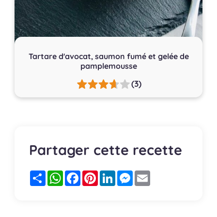
Tartare d'avocat, saumon fumé et gelée de
pamplemousse
(3)
Partager cette recette
Partager
WhatsApp
Facebook
Pinterest
LinkedIn
Messenger
Email