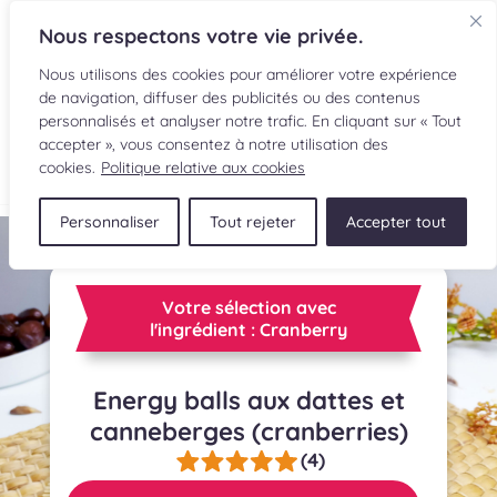
Nous respectons votre vie privée.
Nous utilisons des cookies pour améliorer votre expérience
de navigation, diffuser des publicités ou des contenus
personnalisés et analyser notre trafic. En cliquant sur « Tout
accepter », vous consentez à notre utilisation des
EN
cookies.
Politique relative aux cookies
Personnaliser
Tout rejeter
Accepter tout
RECETTES
INGRÉDIENTS
Votre sélection avec
l'ingrédient : Cranberry
LECTURES CULINAIRES
Energy balls aux dattes et
SOUMETTRE UNE RECETTE
canneberges (cranberries)
BOUTIQUE
(4)