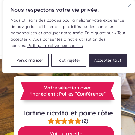
Nous respectons votre vie privée.
Nous utilisons des cookies pour améliorer votre expérience
de navigation, diffuser des publicités ou des contenus
personnalisés et analyser notre trafic. En cliquant sur « Tout
accepter », vous consentez à notre utilisation des
EN
cookies.
Politique relative aux cookies
Personnaliser
Tout rejeter
Accepter tout
RECETTES
INGRÉDIENTS
Votre sélection avec
LECTURES CULINAIRES
l'ingrédient : Poires "Conférence"
SOUMETTRE UNE RECETTE
Tartine ricotta et poire rôtie
(2)
BOUTIQUE
Voir la recette