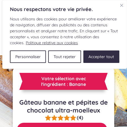
Nous respectons votre vie privée.
Nous utilisons des cookies pour améliorer votre expérience
de navigation, diffuser des publicités ou des contenus
personnalisés et analyser notre trafic. En cliquant sur « Tout
accepter », vous consentez à notre utilisation des
EN
cookies.
Politique relative aux cookies
Personnaliser
Tout rejeter
Accepter tout
RECETTES
INGRÉDIENTS
Votre sélection avec
l'ingrédient : Banane
LECTURES CULINAIRES
Gâteau banane et pépites de
SOUMETTRE UNE RECETTE
chocolat ultra-moelleux
BOUTIQUE
(4)