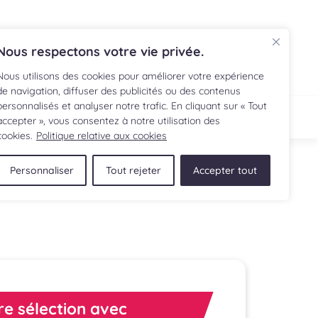
EN
Nous respectons votre vie privée.
Nous utilisons des cookies pour améliorer votre expérience
de navigation, diffuser des publicités ou des contenus
personnalisés et analyser notre trafic. En cliquant sur « Tout
ECETTE
BOUTIQUE
accepter », vous consentez à notre utilisation des
cookies.
Politique relative aux cookies
Personnaliser
Tout rejeter
Accepter tout
re sélection avec