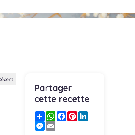
Récent
Partager
cette recette
Partager
WhatsApp
Facebook
Pinterest
LinkedIn
Messenger
Email