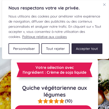
Nous respectons votre vie privée.
Nous utilisons des cookies pour améliorer votre expérience
de navigation, diffuser des publicités ou des contenus
personnalisés et analyser notre trafic. En cliquant sur « Tout
accepter », vous consentez à notre utilisation des
EN
cookies.
Politique relative aux cookies
Personnaliser
Tout rejeter
Accepter tout
RECETTES
INGRÉDIENTS
Votre sélection avec
l'ingrédient : Crème de soja liquide
LECTURES CULINAIRES
Quiche végétarienne aux
SOUMETTRE UNE RECETTE
légumes
BOUTIQUE
(10)