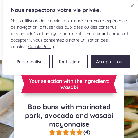
Nous respectons votre vie privée.
Nous utilisons des cookies pour améliorer votre expérience
de navigation, diffuser des publicités ou des contenus
personnalisés et analyser notre trafic. En cliquant sur « Tout
accepter », vous consentez à notre utilisation des
FR
cookies.
Cookie Policy
Personnaliser
Tout rejeter
Accepter tout
RECIPES
INGREDIENTS
Your selection with the ingredient:
Wasabi
CULINARY READINGS
Bao buns with marinated
SUBMIT A RECIPE
pork, avocado and wasabi
mayonnaise
SHOP
(4)