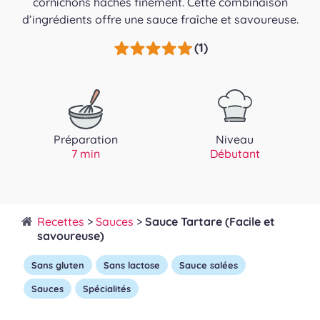
cornichons hachés finement. Cette combinaison
d’ingrédients offre une sauce fraîche et savoureuse.
(1)
Préparation
Niveau
7 min
Débutant
Recettes
>
Sauces
>
Sauce Tartare (Facile et
savoureuse)
Sans gluten
Sans lactose
Sauce salées
Sauces
Spécialités