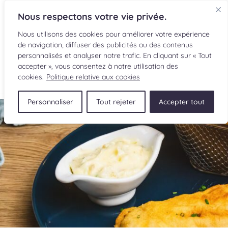
Nous respectons votre vie privée.
Nous utilisons des cookies pour améliorer votre expérience
de navigation, diffuser des publicités ou des contenus
personnalisés et analyser notre trafic. En cliquant sur « Tout
accepter », vous consentez à notre utilisation des
EN
cookies.
Politique relative aux cookies
Personnaliser
Tout rejeter
Accepter tout
RECETTES
INGRÉDIENTS
LECTURES CULINAIRES
SOUMETTRE UNE RECETTE
BOUTIQUE