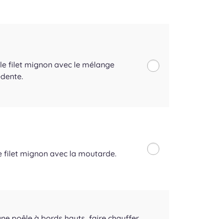
le filet mignon avec le mélange
édente.
le filet mignon avec la moutarde.
ne poêle à bords hauts, faire chauffer