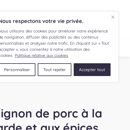
EN
Nous respectons votre vie privée.
Nous utilisons des cookies pour améliorer votre expérience
de navigation, diffuser des publicités ou des contenus
personnalisés et analyser notre trafic. En cliquant sur « Tout
ECETTE
BOUTIQUE
accepter », vous consentez à notre utilisation des
cookies.
Politique relative aux cookies
Personnaliser
Tout rejeter
Accepter tout
mignon de porc à la
rde et aux épices