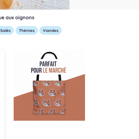
ue aux oignons
Salés
Thèmes
Viandes