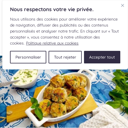
Nous respectons votre vie privée.
Nous utilisons des cookies pour améliorer votre expérience
de navigation, diffuser des publicités ou des contenus
personnalisés et analyser notre trafic. En cliquant sur « Tout
accepter », vous consentez à notre utilisation des
EN
cookies.
Politique relative aux cookies
Personnaliser
Tout rejeter
Accepter tout
RECETTES
INGRÉDIENTS
LECTURES CULINAIRES
SOUMETTRE UNE RECETTE
BOUTIQUE